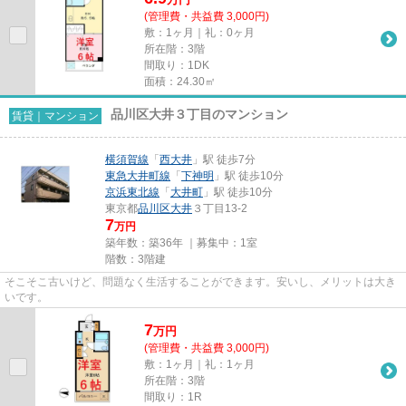
(管理費・共益費 3,000円)
敷：1ヶ月｜礼：0ヶ月
所在階：3階
間取り：1DK
面積：24.30㎡
品川区大井３丁目のマンション
賃貸｜マンション
横須賀線
「
西大井
」駅 徒歩7分
東急大井町線
「
下神明
」駅 徒歩10分
京浜東北線
「
大井町
」駅 徒歩10分
東京都
品川区
大井
３丁目13-2
7
万円
築年数：築36年 ｜募集中：
1室
階数：3階建
そこそこ古いけど、問題なく生活することができます。安いし、メリットは大き
いです。
7
万
円
(管理費・共益費 3,000円)
敷：1ヶ月｜礼：1ヶ月
所在階：3階
間取り：1R