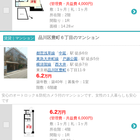
(管理費・共益費 4,000円)
敷：1ヶ月｜礼：1ヶ月
所在階：2階
間取り：1R
面積：14.28㎡
品川区豊町６丁目のマンション
賃貸｜マンション
都営浅草線
「
中延
」駅 徒歩6分
東急大井町線
「
戸越公園
」駅 徒歩5分
横須賀線
「
西大井
」駅 徒歩7分
東京都
品川区
豊町
６丁目11-9
6.2
万円
築年数：築40年 ｜募集中：
1室
階数：6階建
安心のオートロック＆防犯カメラ付のマンションです。女性の１人暮らしも安心
です
6.2
万
円
(管理費・共益費 6,000円)
敷：1ヶ月｜礼：1ヶ月
所在階：4階
間取り：1R