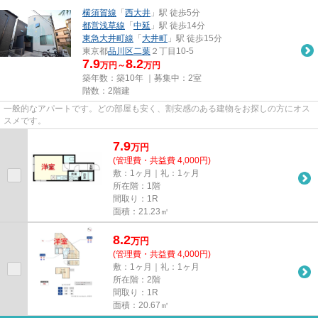
横須賀線
「
西大井
」駅 徒歩5分
都営浅草線
「
中延
」駅 徒歩14分
東急大井町線
「
大井町
」駅 徒歩15分
東京都
品川区
二葉
２丁目10-5
7.9
8.2
万円～
万円
築年数：築10年 ｜募集中：
2室
階数：2階建
一般的なアパートです。どの部屋も安く、割安感のある建物をお探しの方にオス
スメです。
7.9
万
円
(管理費・共益費 4,000円)
敷：1ヶ月｜礼：1ヶ月
所在階：1階
間取り：1R
面積：21.23㎡
8.2
万
円
(管理費・共益費 4,000円)
敷：1ヶ月｜礼：1ヶ月
所在階：2階
間取り：1R
面積：20.67㎡