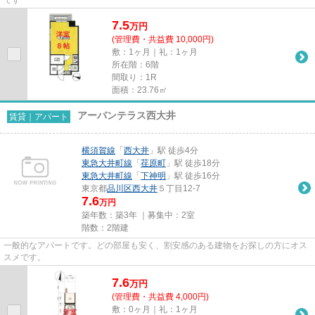
です
7.5
万
円
(管理費・共益費 10,000円)
敷：1ヶ月｜礼：1ヶ月
所在階：6階
間取り：1R
面積：23.76㎡
アーバンテラス西大井
賃貸｜アパート
横須賀線
「
西大井
」駅 徒歩4分
東急大井町線
「
荏原町
」駅 徒歩18分
東急大井町線
「
下神明
」駅 徒歩16分
東京都
品川区
西大井
５丁目12-7
7.6
万円
築年数：築3年 ｜募集中：
2室
階数：2階建
一般的なアパートです。どの部屋も安く、割安感のある建物をお探しの方にオス
スメです。
7.6
万
円
(管理費・共益費 4,000円)
敷：0ヶ月｜礼：1ヶ月