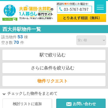
通話料
無料!
気軽にお電話を!
03-5767-8797
西大井駅物件一覧
53
該当物件
棟
70
空き数
件
駅で絞り込む
さらに条件を絞り込む
物件リクエスト
チェックした物件をまとめて
検討リストに追加
お問い合わせ