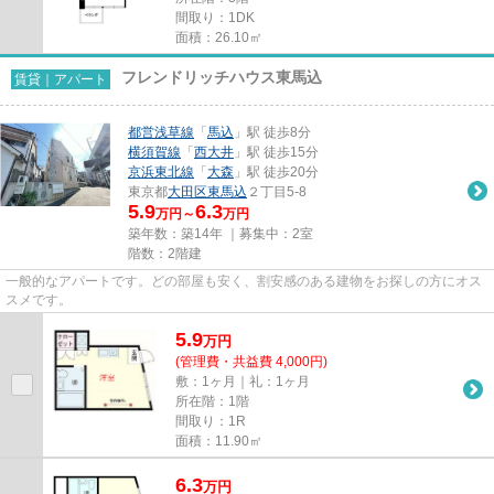
間取り：1DK
面積：26.10㎡
フレンドリッチハウス東馬込
賃貸｜アパート
都営浅草線
「
馬込
」駅 徒歩8分
横須賀線
「
西大井
」駅 徒歩15分
京浜東北線
「
大森
」駅 徒歩20分
東京都
大田区
東馬込
２丁目5-8
5.9
6.3
万円～
万円
築年数：築14年 ｜募集中：
2室
階数：2階建
一般的なアパートです。どの部屋も安く、割安感のある建物をお探しの方にオス
スメです。
5.9
万
円
(管理費・共益費 4,000円)
敷：1ヶ月｜礼：1ヶ月
所在階：1階
間取り：1R
面積：11.90㎡
6.3
万
円