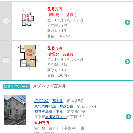
6.6
万
円
(管理費・共益費 -)
敷：1ヶ月｜礼：0ヶ月
所在階：3階
間取り：1R
面積：16.47㎡
6.6
万
円
(管理費・共益費 -)
敷：1ヶ月｜礼：0ヶ月
所在階：3階
間取り：1R
面積：16.74㎡
メゾネット西大井
賃貸｜アパート
横須賀線
「
西大井
」駅 徒歩5分
東急大井町線
「
戸越公園
」駅 徒歩15分
都営浅草線
「
中延
」駅 徒歩17分
東京都
品川区
西大井
５丁目15-3
6.9
万円
築年数：築38年 ｜募集中：
1室