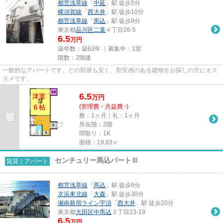
都営浅草線
「
中延
」駅 徒歩5分
横須賀線
「
西大井
」駅 徒歩10分
都営浅草線
「
馬込
」駅 徒歩9分
東京都
品川区
二葉
４丁目26-5
6.5
万円
築年数：築63年 ｜募集中：
1室
階数：2階建
一般的なアパートです。どの部屋も安く、割安感のある建物をお探しの方にオス
スメです。
6.5
万
円
(管理費・共益費 -)
敷：1ヶ月｜礼：1ヶ月
所在階：2階
間取り：1K
面積：19.83㎡
センチュリー馬込パートⅢ
賃貸｜アパート
都営浅草線
「
馬込
」駅 徒歩8分
京浜東北線
「
大森
」駅 徒歩30分
湘南新宿ライン宇須
「
西大井
」駅 徒歩20分
東京都
大田区
中馬込
３丁目23-19
6.5
万円