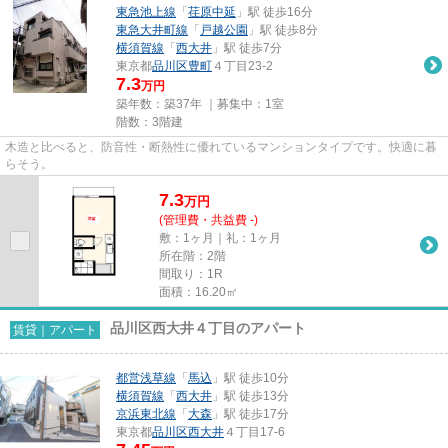
東急池上線
「
荏原中延
」駅 徒歩16分
東急大井町線
「
戸越公園
」駅 徒歩8分
横須賀線
「
西大井
」駅 徒歩7分
東京都
品川区
豊町
４丁目23-2
7.3
万円
築年数：築37年 ｜募集中：
1室
階数：3階建
木造と比べると、防音性・断熱性に優れているマンションタイプです。快適に暮
らそう。
7.3
万
円
(管理費・共益費 -)
敷：1ヶ月｜礼：1ヶ月
所在階：2階
間取り：1R
面積：16.20㎡
品川区西大井４丁目のアパート
賃貸｜アパート
都営浅草線
「
馬込
」駅 徒歩10分
横須賀線
「
西大井
」駅 徒歩13分
京浜東北線
「
大森
」駅 徒歩17分
東京都
品川区
西大井
４丁目17-6