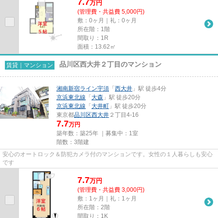
7.7
万
円
(管理費・共益費 5,000円)
敷：0ヶ月｜礼：0ヶ月
所在階：1階
間取り：1R
面積：13.62㎡
品川区西大井２丁目のマンション
賃貸｜マンション
湘南新宿ライン宇須
「
西大井
」駅 徒歩4分
京浜東北線
「
大森
」駅 徒歩20分
京浜東北線
「
大井町
」駅 徒歩20分
東京都
品川区
西大井
２丁目4-16
7.7
万円
築年数：築25年 ｜募集中：
1室
階数：3階建
安心のオートロック＆防犯カメラ付のマンションです。女性の１人暮らしも安心
です
7.7
万
円
(管理費・共益費 3,000円)
敷：1ヶ月｜礼：1ヶ月
所在階：2階
間取り：1K