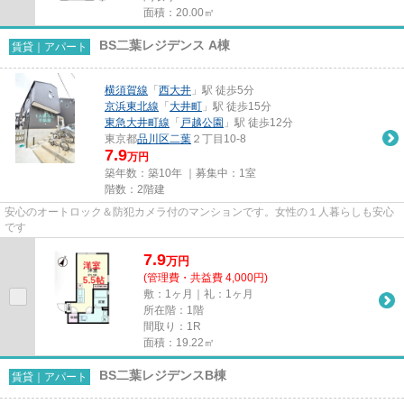
面積：20.00㎡
BS二葉レジデンス A棟
賃貸｜アパート
横須賀線
「
西大井
」駅 徒歩5分
京浜東北線
「
大井町
」駅 徒歩15分
東急大井町線
「
戸越公園
」駅 徒歩12分
東京都
品川区
二葉
２丁目10-8
7.9
万円
築年数：築10年 ｜募集中：
1室
階数：2階建
安心のオートロック＆防犯カメラ付のマンションです。女性の１人暮らしも安心
です
7.9
万
円
(管理費・共益費 4,000円)
敷：1ヶ月｜礼：1ヶ月
所在階：1階
間取り：1R
面積：19.22㎡
BS二葉レジデンスB棟
賃貸｜アパート