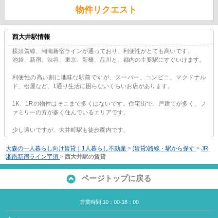
物件リクエスト
西大井駅情報
横須賀線、湘南新宿ラインが通っており、利便性がとても高いです。
池袋、新宿、渋谷、東京、新橋、品川と、都内の主要駅にすぐいけます。
利便性の高い割に地味な駅前ですが、スーパー、コンビニ、マクドナル
ド、松屋など、1通り生活に困らないくらいお店があります。
1K、1Rの物件はそこまで多くはないです。住宅街で、戸建てが多く、フ
ァミリーの方が多く住んでいるエリアです。
少し遠いですが、大井町駅も徒歩圏内です。
大森の一人暮らし向け賃貸｜1人暮らし不動産
>
(賃貸)路線・駅から探す
>
JR
湘南新宿ライン宇須
>
西大井駅の賃貸
ページトップに戻る
営業時間:10：00-18：00