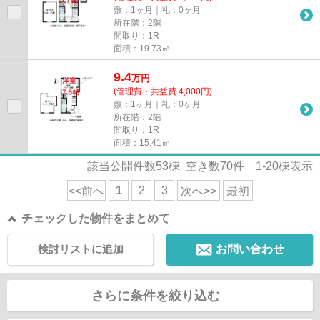
敷：1ヶ月｜礼：0ヶ月
所在階：2階
間取り：1R
面積：19.73㎡
9.4
万
円
(管理費・共益費 4,000円)
敷：1ヶ月｜礼：0ヶ月
所在階：2階
間取り：1R
面積：15.41㎡
該当公開件数
53
棟 空き数
70
件
1-20
棟表示
1
2
3
<<前へ
次へ>>
最初
チェックした物件をまとめて
検討リストに追加
お問い合わせ
さらに条件を絞り込む