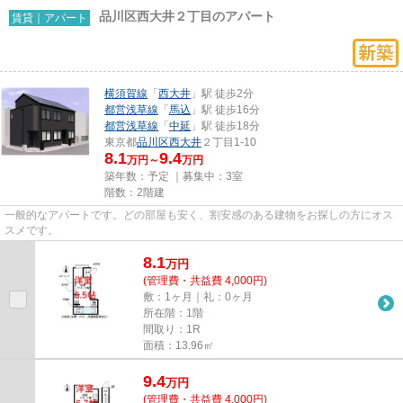
品川区西大井２丁目のアパート
賃貸｜アパート
横須賀線
「
西大井
」駅 徒歩2分
都営浅草線
「
馬込
」駅 徒歩16分
都営浅草線
「
中延
」駅 徒歩18分
東京都
品川区
西大井
２丁目1-10
8.1
9.4
万円～
万円
築年数：予定 ｜募集中：
3室
階数：2階建
一般的なアパートです。どの部屋も安く、割安感のある建物をお探しの方にオス
スメです。
8.1
万
円
(管理費・共益費 4,000円)
敷：1ヶ月｜礼：0ヶ月
所在階：1階
間取り：1R
面積：13.96㎡
9.4
万
円
(管理費・共益費 4,000円)