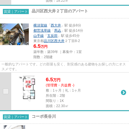
面積：18.22㎡
品川区西大井２丁目のアパート
賃貸｜アパート
横須賀線
「
西大井
」駅 徒歩8分
都営浅草線
「
馬込
」駅 徒歩14分
山手線
「
五反田
」駅 徒歩45分
東京都
品川区
西大井
２丁目8-2
6.5
万円
築年数：築39年 ｜募集中：
1室
階数：2階建
一般的なアパートです。どの部屋も安く、割安感のある建物をお探しの方にオス
スメです。
6.5
万
円
(管理費・共益費 -)
敷：1ヶ月｜礼：1ヶ月
所在階：2階
間取り：1K
面積：22.30㎡
コーポ長谷川
賃貸｜アパート