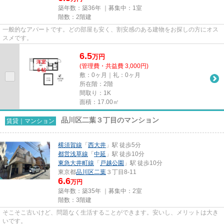
築年数：築36年 ｜募集中：
1室
階数：2階建
一般的なアパートです。どの部屋も安く、割安感のある建物をお探しの方にオス
スメです。
6.5
万
円
(管理費・共益費 3,000円)
敷：0ヶ月｜礼：0ヶ月
所在階：2階
間取り：1K
面積：17.00㎡
品川区二葉３丁目のマンション
賃貸｜マンション
横須賀線
「
西大井
」駅 徒歩5分
都営浅草線
「
中延
」駅 徒歩10分
東急大井町線
「
戸越公園
」駅 徒歩10分
東京都
品川区
二葉
３丁目8-11
6.6
万円
築年数：築35年 ｜募集中：
2室
階数：3階建
そこそこ古いけど、問題なく生活することができます。安いし、メリットは大き
いです。