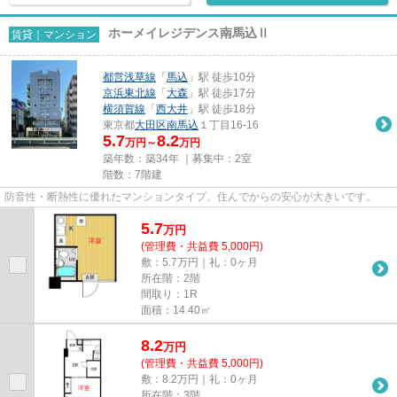
ホーメイレジデンス南馬込Ⅱ
賃貸｜マンション
都営浅草線
「
馬込
」駅 徒歩10分
京浜東北線
「
大森
」駅 徒歩17分
横須賀線
「
西大井
」駅 徒歩18分
東京都
大田区
南馬込
１丁目16-16
5.7
8.2
万円～
万円
築年数：築34年 ｜募集中：
2室
階数：7階建
防音性・断熱性に優れたマンションタイプ。住んでからの安心が大きいです。
5.7
万
円
(管理費・共益費 5,000円)
敷：5.7万円｜礼：0ヶ月
所在階：2階
間取り：1R
面積：14.40㎡
8.2
万
円
(管理費・共益費 5,000円)
敷：8.2万円｜礼：0ヶ月
所在階：3階