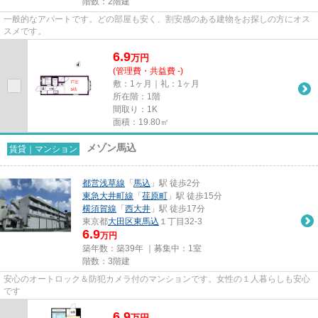
階数：2階建
一般的なアパートです。どの部屋も安く、割安感のある建物をお探しの方にオス
スメです。
6.9
万
円
(管理費・共益費 -)
敷：1ヶ月｜礼：1ヶ月
所在階：1階
間取り：1K
面積：19.80㎡
メゾン馬込
賃貸｜マンション
都営浅草線
「
馬込
」駅 徒歩2分
東急大井町線
「
荏原町
」駅 徒歩15分
横須賀線
「
西大井
」駅 徒歩17分
東京都
大田区
東馬込
１丁目32-3
6.9
万円
築年数：築39年 ｜募集中：
1室
階数：3階建
安心のオートロック＆防犯カメラ付のマンションです。女性の１人暮らしも安心
です
6.9
万
円