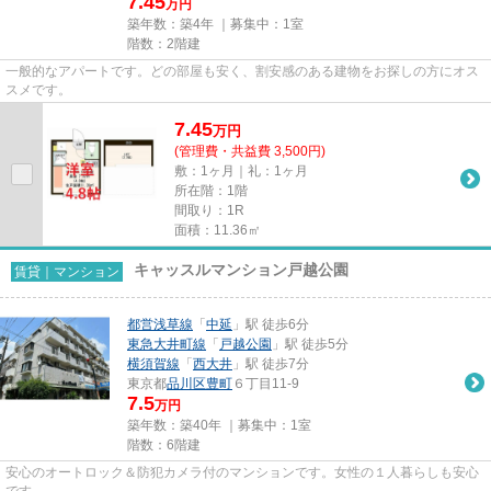
7.45
万円
築年数：築4年 ｜募集中：
1室
階数：2階建
一般的なアパートです。どの部屋も安く、割安感のある建物をお探しの方にオス
スメです。
7.45
万
円
(管理費・共益費 3,500円)
敷：1ヶ月｜礼：1ヶ月
所在階：1階
間取り：1R
面積：11.36㎡
キャッスルマンション戸越公園
賃貸｜マンション
都営浅草線
「
中延
」駅 徒歩6分
東急大井町線
「
戸越公園
」駅 徒歩5分
横須賀線
「
西大井
」駅 徒歩7分
東京都
品川区
豊町
６丁目11-9
7.5
万円
築年数：築40年 ｜募集中：
1室
階数：6階建
安心のオートロック＆防犯カメラ付のマンションです。女性の１人暮らしも安心