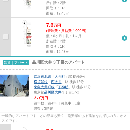
所在階：2階
間取り：1R
面積：12.43㎡
7.6
万
円
(管理費・共益費 4,000円)
敷：0ヶ月｜礼：1ヶ月
所在階：2階
間取り：1R
面積：12.43㎡
品川区大井３丁目のアパート
賃貸｜アパート
京浜東北線
「
大井町
」駅 徒歩9分
横須賀線
「
西大井
」駅 徒歩12分
東急大井町線
「
下神明
」駅 徒歩12分
東京都
品川区
大井
３丁目17-2
7.7
万円
築年数：築4年 ｜募集中：
1室
階数：3階建
一般的なアパートです。どの部屋も安く、割安感のある建物をお探しの方にオス
スメです。