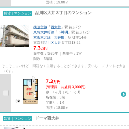
面積：19.00㎡
品川区大井３丁目のマンション
賃貸｜マンション
横須賀線
「
西大井
」駅 徒歩7分
東急大井町線
「
下神明
」駅 徒歩12分
京浜東北線
「
大井町
」駅 徒歩14分
東京都
品川区
大井
３丁目13-22
7.3
万円
築年数：築35年 ｜募集中：
1室
階数：3階建
そこそこ古いけど、問題なく生活することができます。安いし、メリットは大き
いです。
7.3
万
円
(管理費・共益費 3,000円)
敷：1ヶ月｜礼：1ヶ月
所在階：3階
間取り：1R
面積：18.00㎡
ドーマ西大井
賃貸｜マンション